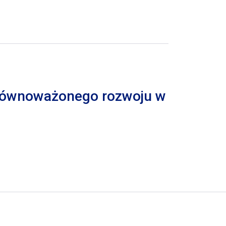
 zrównoważonego rozwoju w
trona
pna strona