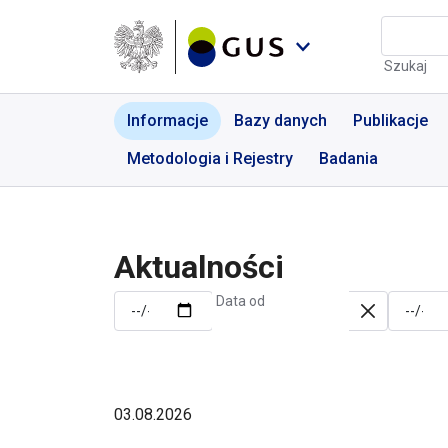
Przejdź do menu nawigacyjnego
Przejdź do wyszukiwarki
Przejdź do treści
Przejdź do stopki
Aktualności | GUS - Port
Szukaj
Informacje
Bazy danych
Publikacje
Metodologia i Rejestry
Badania
Aktualności
Data od
03.08.2026