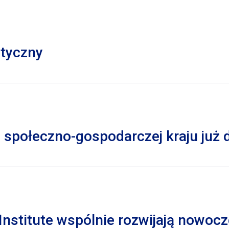
styczny
 społeczno-gospodarczej kraju już
nstitute wspólnie rozwijają nowocz