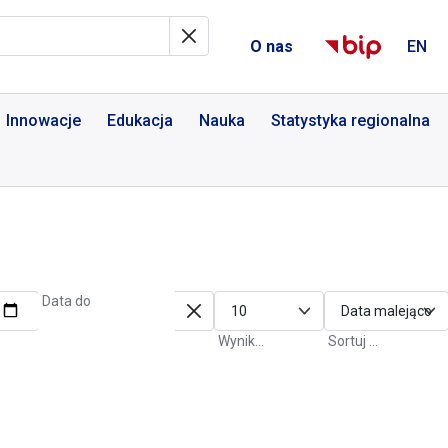
al Informacyjny
O nas
EN
Innowacje
Edukacja
Nauka
Statystyka regionalna
Data do
Wyniki na stronę
Sortuj po