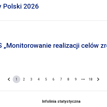
y Polski 2026
S „Monitorowanie realizacji celów
1
2
3
4
5
6
7
8
9
18
Poprzednia strona
Bieżąca strona
Strona
Strona
Strona
Strona
Strona
Strona
Strona
Strona
Ostatnia s
Nastę
Infolinia statystyczna