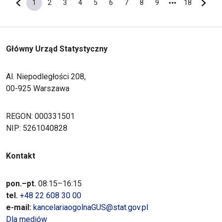
1
2
3
4
5
6
7
8
9
18
Poprzednia strona
Bieżąca strona
Strona
Strona
Strona
Strona
Strona
Strona
Strona
Strona
Ostatnia s
Nastę
Główny Urząd Statystyczny
Al. Niepodległości 208,
00-925 Warszawa
REGON: 000331501
NIP: 5261040828
Kontakt
pon.–pt.
08:15–16:15
tel.
+48 22 608 30 00
e-mail:
kancelariaogolnaGUS@stat.gov.pl
Dla mediów