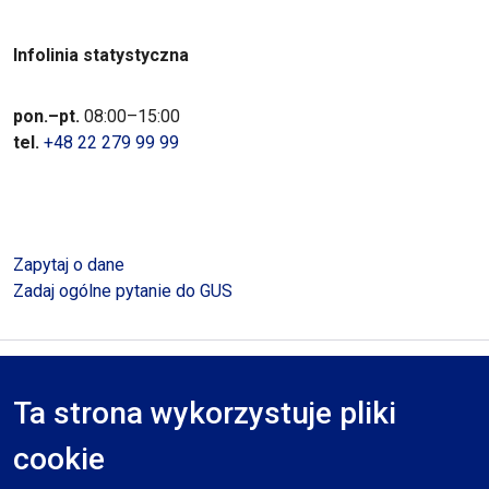
Infolinia statystyczna
pon.–pt.
08:00–15:00
tel.
+48 22 279 99 99
Zapytaj o dane
Zadaj ogólne pytanie do GUS
Polityka prywatności
Deklaracja dostępności
Mapa serwisu
Ta strona wykorzystuje pliki
RODO
cookie