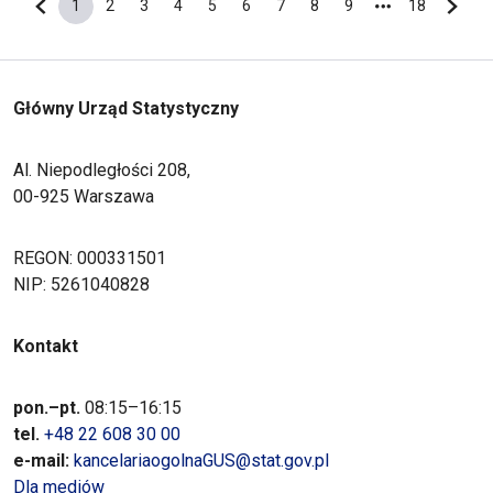
1
2
3
4
5
6
7
8
9
18
Poprzednia strona
Bieżąca strona
Strona
Strona
Strona
Strona
Strona
Strona
Strona
Strona
Ostatnia s
Nastę
Główny Urząd Statystyczny
Al. Niepodległości 208,
00-925 Warszawa
REGON: 000331501
NIP: 5261040828
Kontakt
pon.–pt.
08:15–16:15
tel.
+48 22 608 30 00
e-mail:
kancelariaogolnaGUS@stat.gov.pl
Dla mediów