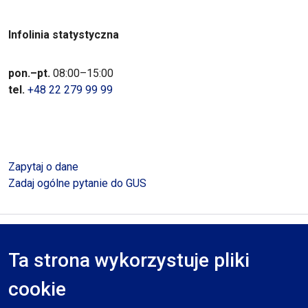
Infolinia statystyczna
pon.–pt.
08:00–15:00
tel.
+48 22 279 99 99
Zapytaj o dane
Zadaj ogólne pytanie do GUS
Polityka prywatności
Deklaracja dostępności
Mapa serwisu
Ta strona wykorzystuje pliki
RODO
cookie