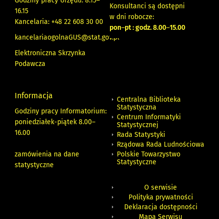
Godziny pracy Urzędu: 8.15–
Konsultanci są dostępni
16.15
w dni robocze:
Kancelaria: +48 22 608 30 00
pon
–
pt : godz. 8.00
–
15.00
kancelariaogolnaGUS@stat.gov.pl
Elektroniczna Skrzynka
Podawcza
Informacja
Centralna Biblioteka
Statystyczna
Godziny pracy Informatorium:
Centrum Informatyki
poniedziałek-piątek 8.00
–
Statystycznej
16.00
Rada Statystyki
Rządowa Rada Ludnościowa
zamówienia na dane
Polskie Towarzystwo
Statystyczne
statystyczne
O serwisie
Polityka prywatności
Deklaracja dostępności
Mapa Serwisu