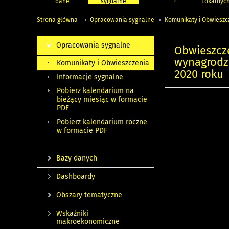
dane
sygnalne
Lokalnyc
Strona główna
Opracowania sygnalne
Komunikaty i Obwieszc
Opracowania sygnalne
Obwieszcz
wynagrodze
Komunikaty i Obwieszczenia
2020 roku
Informacje sygnalne
Pobierz kalendarium na
bieżący miesiąc w formacie
PDF
Pobierz kalendarium roczne
w formacie PDF
Bazy danych
Dashboardy
Obszary tematyczne
Wskaźniki
makroekonomiczne