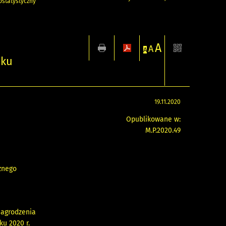
statystyczny
A
A
A
iku
19.11.2020
Opublikowane w:
M.P.2020.49
znego
nagrodzenia
ku 2020 r.