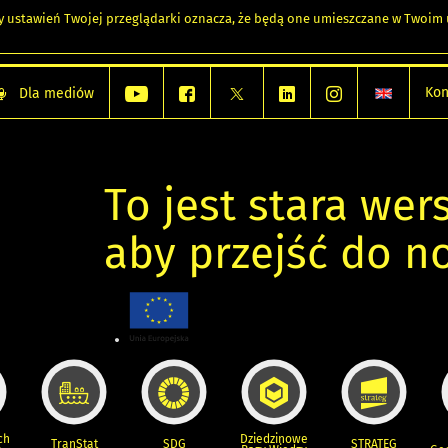
any ustawień Twojej przeglądarki oznacza, że będą one umieszczane w Twoi
Kon
Dla mediów
To jest stara wers
aby przejść do n
ch
Dziedzinowe
TranStat
SDG
STRATEG