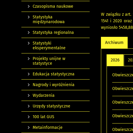
Czasopisma naukowe
W związku z art.
Statystyka
1541 i 2020 oraz
międzynarodowa
wyniosło 5458,88 
Statystyka regionalna
Archiwum
Statystyki
eksperymentalne
Projekty unijne w
2026
20
statystyce
Edukacja statystyczna
Obwieszcze
Nagrody i wyróżnienia
Obwieszcze
Wydarzenia
Obwieszcze
Urzędy statystyczne
Obwieszcze
100 lat GUS
Metainformacje
Obwieszcze