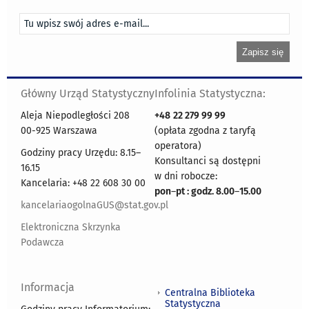
Główny Urząd Statystyczny
Infolinia Statystyczna:
Aleja Niepodległości 208
+48
22 279 99 99
00-925 Warszawa
(opłata zgodna z taryfą
operatora)
Godziny pracy Urzędu: 8.15–
Konsultanci są dostępni
16.15
w dni robocze:
Kancelaria: +48 22 608 30 00
pon
–
pt : godz. 8.00
–
15.00
kancelariaogolnaGUS@stat.gov.pl
Elektroniczna Skrzynka
Podawcza
Informacja
Centralna Biblioteka
Statystyczna