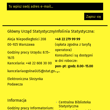
Główny Urząd Statystyczny
Infolinia Statystyczna:
Aleja Niepodległości 208
+48
22 279 99 99
00-925 Warszawa
(opłata zgodna z taryfą
operatora)
Godziny pracy Urzędu: 8.15–
Konsultanci są dostępni
16.15
w dni robocze:
Kancelaria: +48 22 608 30 00
pon
–
pt : godz. 8.00
–
15.00
kancelariaogolnaGUS@stat.gov.pl
Elektroniczna Skrzynka
Podawcza
Informacja
Centralna Biblioteka
Statystyczna
Godziny pracy Informatorium: