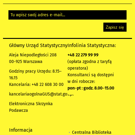
Główny Urząd Statystyczny
Infolinia Statystyczna:
Aleja Niepodległości 208
+48
22 279 99 99
00-925 Warszawa
(opłata zgodna z taryfą
operatora)
Godziny pracy Urzędu: 8.15–
Konsultanci są dostępni
16.15
w dni robocze:
Kancelaria: +48 22 608 30 00
pon
–
pt : godz. 8.00
–
15.00
kancelariaogolnaGUS@stat.gov.pl
Elektroniczna Skrzynka
Podawcza
Informacja
Centralna Biblioteka