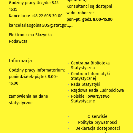
Godziny pracy Urzędu: 8.15–
Konsultanci są dostępni
16.15
w dni robocze:
Kancelaria: +48 22 608 30 00
pon
–
pt : godz. 8.00
–
15.00
kancelariaogolnaGUS@stat.gov.pl
Elektroniczna Skrzynka
Podawcza
Informacja
Centralna Biblioteka
Statystyczna
Godziny pracy Informatorium:
Centrum Informatyki
poniedziałek-piątek 8.00
–
Statystycznej
16.00
Rada Statystyki
Rządowa Rada Ludnościowa
zamówienia na dane
Polskie Towarzystwo
Statystyczne
statystyczne
O serwisie
Polityka prywatności
Deklaracja dostępności