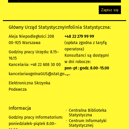
Główny Urząd Statystyczny
Infolinia Statystyczna:
Aleja Niepodległości 208
+48
22 279 99 99
00-925 Warszawa
(opłata zgodna z taryfą
operatora)
Godziny pracy Urzędu: 8.15–
Konsultanci są dostępni
16.15
w dni robocze:
Kancelaria: +48 22 608 30 00
pon
–
pt : godz. 8.00
–
15.00
kancelariaogolnaGUS@stat.gov.pl
Elektroniczna Skrzynka
Podawcza
Informacja
Centralna Biblioteka
Statystyczna
Godziny pracy Informatorium:
Centrum Informatyki
poniedziałek-piątek 8.00
–
Statystycznej