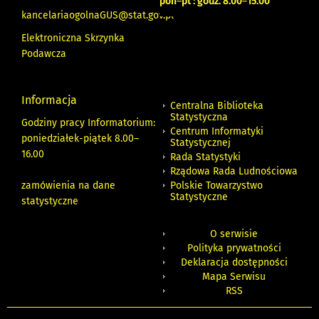
pon
–
pt : godz. 8.00
–
15.00
kancelariaogolnaGUS@stat.gov.pl
Elektroniczna Skrzynka
Podawcza
Informacja
Centralna Biblioteka
Statystyczna
Godziny pracy Informatorium:
Centrum Informatyki
poniedziałek-piątek 8.00
–
Statystycznej
16.00
Rada Statystyki
Rządowa Rada Ludnościowa
zamówienia na dane
Polskie Towarzystwo
Statystyczne
statystyczne
O serwisie
Polityka prywatności
Deklaracja dostępności
Mapa Serwisu
RSS