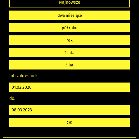
Najnowsze
dwa miesiące
pół roku
rok
2 lata
5 lat
lub zakres od:
do: