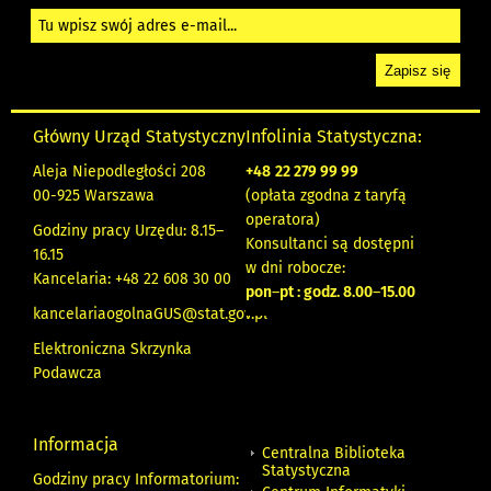
Główny Urząd Statystyczny
Infolinia Statystyczna:
Aleja Niepodległości 208
+48
22 279 99 99
00-925 Warszawa
(opłata zgodna z taryfą
operatora)
Godziny pracy Urzędu: 8.15–
Konsultanci są dostępni
16.15
w dni robocze:
Kancelaria: +48 22 608 30 00
pon
–
pt : godz. 8.00
–
15.00
kancelariaogolnaGUS@stat.gov.pl
Elektroniczna Skrzynka
Podawcza
Informacja
Centralna Biblioteka
Statystyczna
Godziny pracy Informatorium: