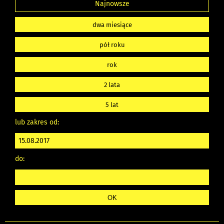
Najnowsze
dwa miesiące
pół roku
rok
2 lata
5 lat
lub zakres od:
do: