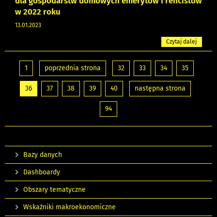
dla gospodarstw domowych emerytów i rencistów
w 2022 roku
13.01.2023
Czytaj dalej
1
poprzednia strona
32
33
34
35
36
37
38
39
40
następna strona
94
Bazy danych
Dashboardy
Obszary tematyczne
Wskaźniki makroekonomiczne