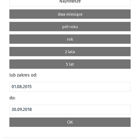
Najnowsze
dwa miesiące
pół roku
rok
2 lata
5 lat
lub zakres od:
do: