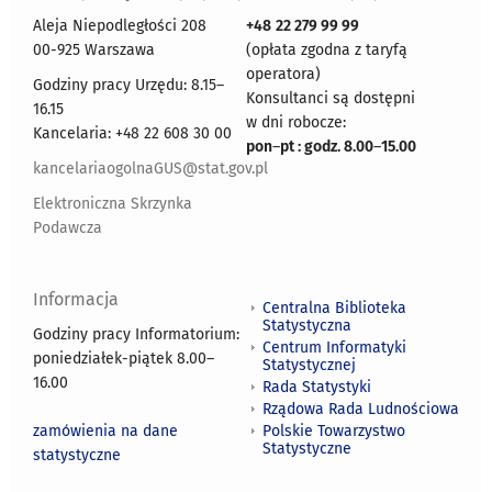
Aleja Niepodległości 208
+48
22 279 99 99
00-925 Warszawa
(opłata zgodna z taryfą
operatora)
Godziny pracy Urzędu: 8.15–
Konsultanci są dostępni
16.15
w dni robocze:
Kancelaria: +48 22 608 30 00
pon
–
pt : godz. 8.00
–
15.00
kancelariaogolnaGUS@stat.gov.pl
Elektroniczna Skrzynka
Podawcza
Informacja
Centralna Biblioteka
Statystyczna
Godziny pracy Informatorium:
Centrum Informatyki
poniedziałek-piątek 8.00
–
Statystycznej
16.00
Rada Statystyki
Rządowa Rada Ludnościowa
zamówienia na dane
Polskie Towarzystwo
Statystyczne
statystyczne