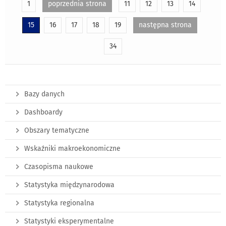
1
poprzednia strona
11
12
13
14
15
16
17
18
19
następna strona
34
Bazy danych
Dashboardy
Obszary tematyczne
Wskaźniki makroekonomiczne
Czasopisma naukowe
Statystyka międzynarodowa
Statystyka regionalna
Statystyki eksperymentalne