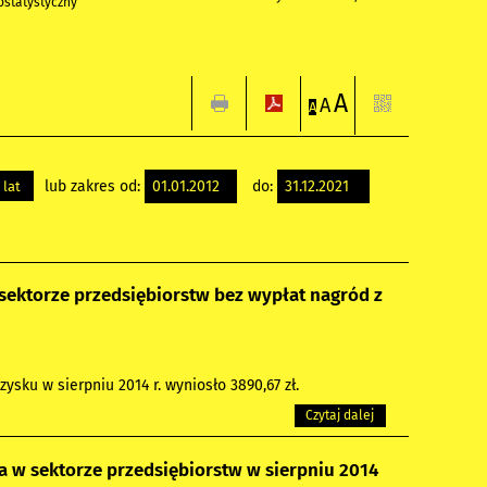
statystyczny
A
A
A
lub zakres od:
do:
 lat
ektorze przedsiębiorstw bez wypłat nagród z
sku w sierpniu 2014 r. wyniosło 3890,67 zł.
Czytaj dalej
 w sektorze przedsiębiorstw w sierpniu 2014