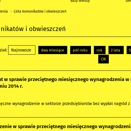
h
Bazy Wiedzy
Geo
zenia
Lista komunikatów i obwieszczeń
unikatów i obwieszczeń
iał:
Najnowsze
dwa miesiące
pół roku
rok
2 lata
5
t w sprawie przeciętnego miesięcznego wynagrodzenia w s
niu 2014 r.
ęczne wynagrodzenie w sektorze przedsiębiorstw bez wypłat nagród z zy
enie w sprawie przeciętnego miesięcznego wynagrodzenia