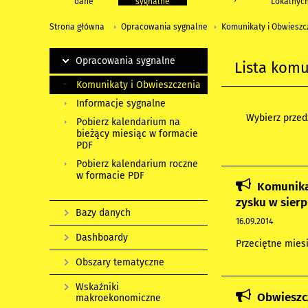
dane
sygnalne
Lokalnyc
Strona główna
Opracowania sygnalne
Komunikaty i Obwieszc
Opracowania sygnalne
Lista kom
Komunikaty i Obwieszczenia
Informacje sygnalne
Wybierz przedz
Pobierz kalendarium na
bieżący miesiąc w formacie
PDF
Pobierz kalendarium roczne
w formacie PDF
Komunika
zysku w sierp
Bazy danych
16.09.2014
Dashboardy
Przeciętne miesi
Obszary tematyczne
Wskaźniki
Obwieszcz
makroekonomiczne