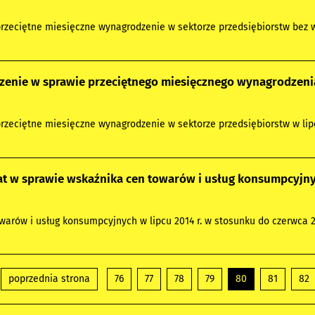
przeciętne miesięczne wynagrodzenie w sektorze przedsiębiorstw bez wyp
enie w sprawie przeciętnego miesięcznego wynagrodzenia 
przeciętne miesięczne wynagrodzenie w sektorze przedsiębiorstw w lipcu
 w sprawie wskaźnika cen towarów i usług konsumpcyjnyc
arów i usług konsumpcyjnych w lipcu 2014 r. w stosunku do czerwca 201
poprzednia strona
76
77
78
79
80
81
82