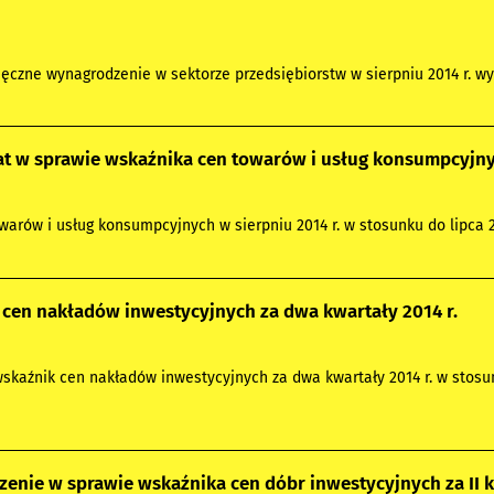
ęczne wynagrodzenie w sektorze przedsiębiorstw w sierpniu 2014 r. wyn
 w sprawie wskaźnika cen towarów i usług konsumpcyjnyc
arów i usług konsumpcyjnych w sierpniu 2014 r. w stosunku do lipca 201
cen nakładów inwestycyjnych za dwa kwartały 2014 r.
 wskaźnik cen nakładów inwestycyjnych za dwa kwartały 2014 r. w stosu
enie w sprawie wskaźnika cen dóbr inwestycyjnych za II k