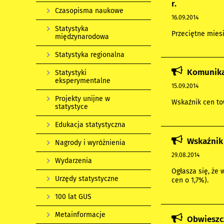
r.
Czasopisma naukowe
16.09.2014
Statystyka
Przeciętne miesi
międzynarodowa
Statystyka regionalna
Komunikat
Statystyki
eksperymentalne
15.09.2014
Projekty unijne w
Wskaźnik cen tow
statystyce
Edukacja statystyczna
Wskaźnik 
Nagrody i wyróżnienia
29.08.2014
Wydarzenia
Ogłasza się, że
Urzędy statystyczne
cen o 1,7%).
100 lat GUS
Metainformacje
Obwieszcz