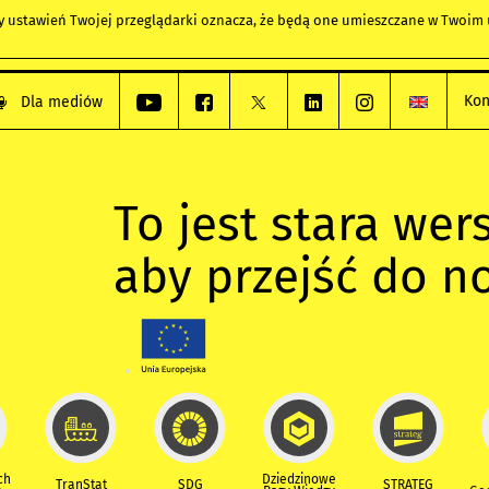
any ustawień Twojej przeglądarki oznacza, że będą one umieszczane w Twoi
Kon
Dla mediów
To jest stara wers
aby przejść do n
ch
Dziedzinowe
TranStat
SDG
STRATEG