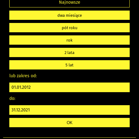
Najnowsze
dwa miesiące
pół roku
rok
2 lata
5 lat
lub zakres od:
do: