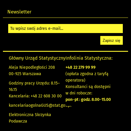
Newsletter
Główny Urząd Statystyczny
Infolinia Statystyczna:
Aleja Niepodległości 208
+48
22 279 99 99
00-925 Warszawa
(opłata zgodna z taryfą
operatora)
Godziny pracy Urzędu: 8.15–
Konsultanci są dostępni
16.15
w dni robocze:
Kancelaria: +48 22 608 30 00
pon
–
pt : godz. 8.00
–
15.00
kancelariaogolnaGUS@stat.gov.pl
Elektroniczna Skrzynka
Podawcza