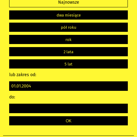
Najnowsze
dwa miesiące
pół roku
rok
2 lata
5 lat
lub zakres od:
do: