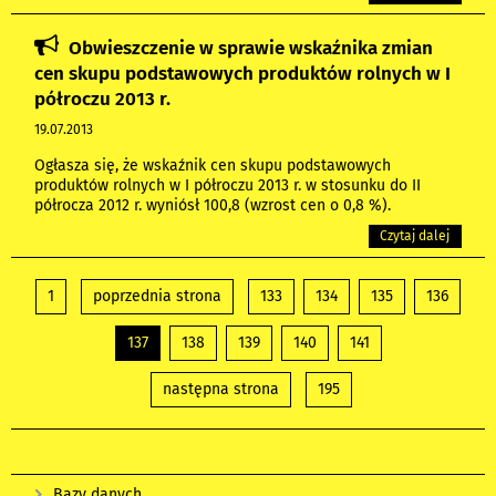
Obwieszczenie w sprawie wskaźnika zmian
cen skupu podstawowych produktów rolnych w I
półroczu 2013 r.
19.07.2013
Ogłasza się, że wskaźnik cen skupu podstawowych
produktów rolnych w I półroczu 2013 r. w stosunku do II
półrocza 2012 r. wyniósł 100,8 (wzrost cen o 0,8 %).
Czytaj dalej
1
poprzednia strona
133
134
135
136
137
138
139
140
141
następna strona
195
Bazy danych