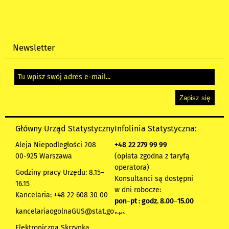
Newsletter
Główny Urząd Statystyczny
Infolinia Statystyczna:
Aleja Niepodległości 208
+48
22 279 99 99
00-925 Warszawa
(opłata zgodna z taryfą
operatora)
Godziny pracy Urzędu: 8.15–
Konsultanci są dostępni
16.15
w dni robocze:
Kancelaria: +48 22 608 30 00
pon
–
pt : godz. 8.00
–
15.00
kancelariaogolnaGUS@stat.gov.pl
Elektroniczna Skrzynka