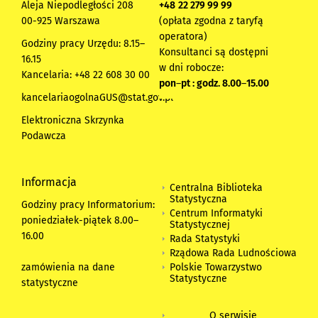
Aleja Niepodległości 208
+48
22 279 99 99
00-925 Warszawa
(opłata zgodna z taryfą
operatora)
Godziny pracy Urzędu: 8.15–
Konsultanci są dostępni
16.15
w dni robocze:
Kancelaria: +48 22 608 30 00
pon
–
pt : godz. 8.00
–
15.00
kancelariaogolnaGUS@stat.gov.pl
Elektroniczna Skrzynka
Podawcza
Informacja
Centralna Biblioteka
Statystyczna
Godziny pracy Informatorium:
Centrum Informatyki
poniedziałek-piątek 8.00
–
Statystycznej
16.00
Rada Statystyki
Rządowa Rada Ludnościowa
zamówienia na dane
Polskie Towarzystwo
Statystyczne
statystyczne
O serwisie