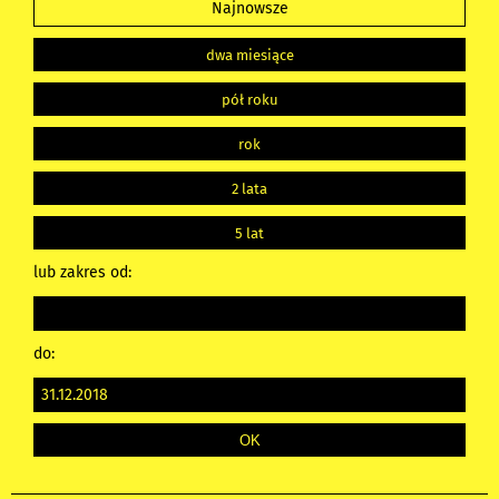
Najnowsze
dwa miesiące
pół roku
rok
2 lata
5 lat
lub zakres od:
do: