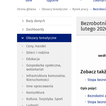
dane
sygnalne
Lokalnyc
Strona główna
Obszary tematyczne
Rynek pracy
Bezroboci
Bazy danych
Bezrobotni
lutego 2026
Dashboardy
Obszary tematyczne
Ceny. Handel
Dzieci i rodzina
wed
Edukacja
Gospodarka społeczna,
wolontariat
Zobacz takż
Infrastruktura komunalna.
Stopa bezro
Nieruchomości
Inne opracowania
Opis pojęć
:
Koniunktura
Bezrobotni 
Kultura. Turystyka. Sport
Stopa bezro
Ludność