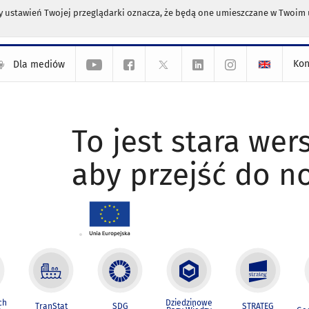
any ustawień Twojej przeglądarki oznacza, że będą one umieszczane w Twoi
Kon
Dla mediów
To jest stara wers
aby przejść do n
ch
Dziedzinowe
TranStat
SDG
STRATEG