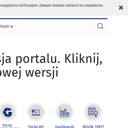
m urządzeniu końcowym. Zawsze możesz zmienić te ustawienia.
trast
ja portalu. Kliknij,
owej wersji
Portal
Portal API
Dashboardy
REGON, TERYT