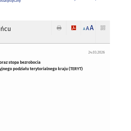
statystyczny
A
ońcu
A
A
24.03.2026
 oraz stopa bezrobocia
yjnego podziału terytorialnego kraju (TERYT)