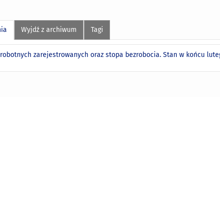
nia
Wyjdź z archiwum
Tagi
zrobotnych zarejestrowanych oraz stopa bezrobocia. Stan w końcu lute