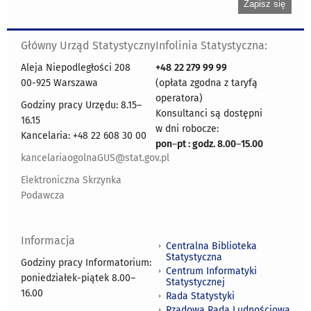
Główny Urząd Statystyczny
Infolinia Statystyczna:
Aleja Niepodległości 208
+48
22 279 99 99
00-925 Warszawa
(opłata zgodna z taryfą
operatora)
Godziny pracy Urzędu: 8.15–
Konsultanci są dostępni
16.15
w dni robocze:
Kancelaria: +48 22 608 30 00
pon
–
pt : godz. 8.00
–
15.00
kancelariaogolnaGUS@stat.gov.pl
Elektroniczna Skrzynka
Podawcza
Informacja
Centralna Biblioteka
Statystyczna
Godziny pracy Informatorium:
Centrum Informatyki
poniedziałek-piątek 8.00
–
Statystycznej
16.00
Rada Statystyki
Rządowa Rada Ludnościowa