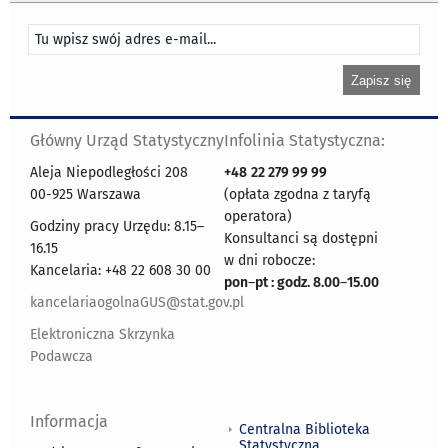
Główny Urząd Statystyczny
Infolinia Statystyczna:
Aleja Niepodległości 208
+48
22 279 99 99
00-925 Warszawa
(opłata zgodna z taryfą
operatora)
Godziny pracy Urzędu: 8.15–
Konsultanci są dostępni
16.15
w dni robocze:
Kancelaria: +48 22 608 30 00
pon
–
pt : godz. 8.00
–
15.00
kancelariaogolnaGUS@stat.gov.pl
Elektroniczna Skrzynka
Podawcza
Informacja
Centralna Biblioteka
Statystyczna