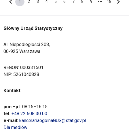
1
2
3
4
5
6
7
8
9
18
Poprzednia strona
Bieżąca strona
Strona
Strona
Strona
Strona
Strona
Strona
Strona
Strona
Ostatnia s
Nastę
Główny Urząd Statystyczny
Al. Niepodległości 208,
00-925 Warszawa
REGON: 000331501
NIP: 5261040828
Kontakt
pon.–pt.
08:15–16:15
tel.
+48 22 608 30 00
e-mail:
kancelariaogolnaGUS@stat.gov.pl
Dla mediów