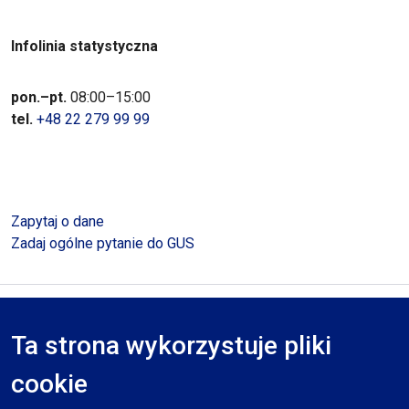
Infolinia statystyczna
pon.–pt.
08:00–15:00
tel.
+48 22 279 99 99
Zapytaj o dane
Zadaj ogólne pytanie do GUS
Polityka prywatności
Deklaracja dostępności
Mapa serwisu
Ta strona wykorzystuje pliki
RODO
cookie